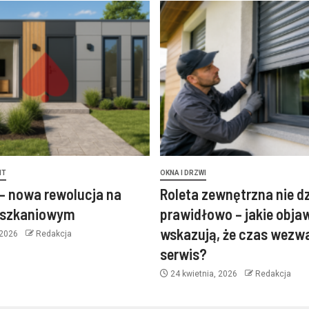
NT
OKNA I DRZWI
– nowa rewolucja na
Roleta zewnętrzna nie d
eszkaniowym
prawidłowo – jakie obja
wskazują, że czas wezw
 2026
Redakcja
serwis?
24 kwietnia, 2026
Redakcja