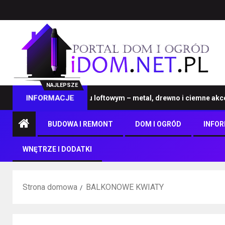
NAJLEPSZE
eble na wymiar w stylu loftowym – metal, drewno i ciemne akcenty
INFORMACJE
BUDOWA I REMONT
DOM I OGRÓD
INFO
WNĘTRZE I DODATKI
Strona domowa
BALKONOWE KWIATY