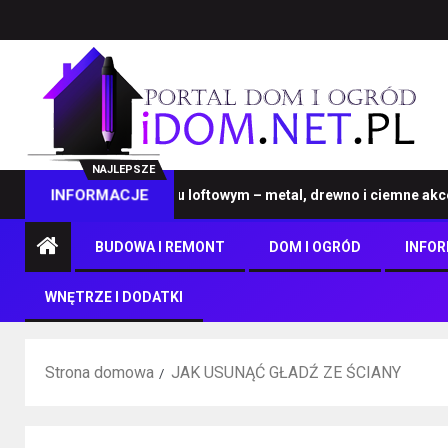
NAJLEPSZE
eble na wymiar w stylu loftowym – metal, drewno i ciemne akcenty
INFORMACJE
BUDOWA I REMONT
DOM I OGRÓD
INFO
WNĘTRZE I DODATKI
Strona domowa
JAK USUNĄĆ GŁADŹ ZE ŚCIANY