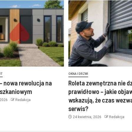
NT
OKNA I DRZWI
– nowa rewolucja na
Roleta zewnętrzna nie d
eszkaniowym
prawidłowo – jakie obja
wskazują, że czas wezw
 2026
Redakcja
serwis?
24 kwietnia, 2026
Redakcja