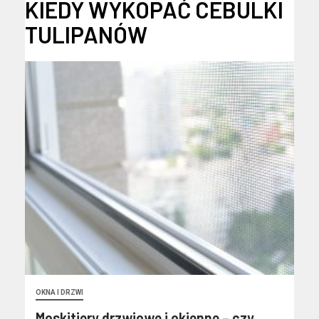
KIEDY WYKOPAĆ CEBULKI
TULIPANÓW
OKNA I DRZWI
Moskitiery drzwiowe i okienne – czy