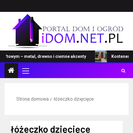
towym – metal, drewno i ciemne akcenty
Kontener – now
Strona domowa
łóżeczko dzięcięce
łóżeczko dzięcięce