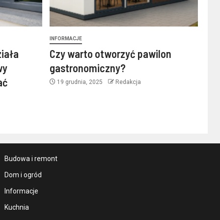
INFORMACJE
ziała
Czy warto otworzyć pawilon
wy
gastronomiczny?
ać
19 grudnia, 2025
Redakcja
Budowa i remont
Dom i ogród
Informacje
Kuchnia