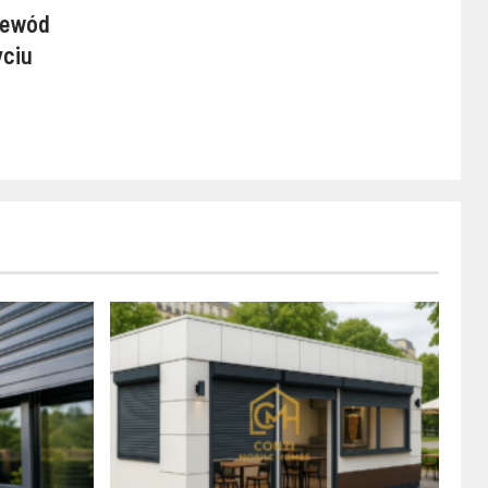
zewód
ciu