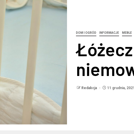
DOM I OGRÓD
INFORMACJE
MEBLE
Łóżecz
niemow
Redakcja
11 grudnia, 202