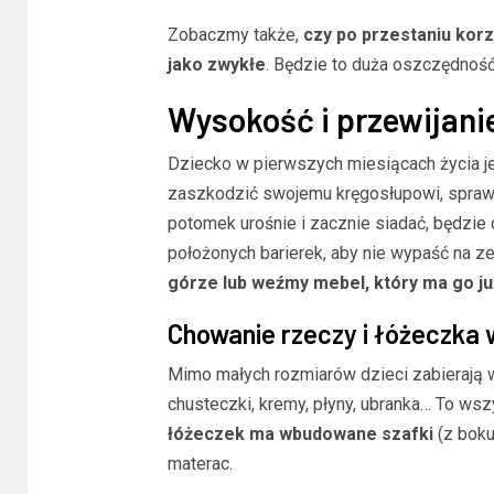
Zobaczmy także,
czy po przestaniu korz
jako zwykłe
. Będzie to duża oszczędność
Wysokość i przewijani
Dziecko w pierwszych miesiącach życia je
zaszkodzić swojemu kręgosłupowi, spra
potomek urośnie i zacznie siadać, będzi
położonych barierek, aby nie wypaść na z
górze lub weźmy mebel, który ma go 
Chowanie rzeczy i łóżeczka 
Mimo małych rozmiarów dzieci zabierają 
chusteczki, kremy, płyny, ubranka… To ws
łóżeczek ma wbudowane szafki
(z boku
materac.