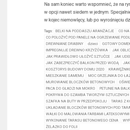
Na sam koniec warto wspomnieć, że na ry
w opcji nawet siedem w jednym. Specjaln
w kojec niemowlęcy, lub po wyrośnięciu dz
BELKI NA PODDASZU ARANŻACJE
CO NA
Tags:
CO POŁOŻYĆ POD PANELE NA OGRZEWANIE PO
DREWNIANE DRABINY
dzieci
GOTOWY DOME
IMPREGNUJE DREWNO KRZYŻÓWKA
JAK OBLI
JAK PRAWIDŁOWO UŁOŻYĆ SZTUĆCE
JAK UD
JAK ZABEZPIECZYĆ BALKON PRZED WODĄ
JAK
KOSZTORYS BUDOWY DOMU 2020
KRAWĘŻNIK
MIESZKANIE SAMEMU
MOC GRZEJNIKA DO ŁAZ
MUROWANIE BLOCZKÓW BETONOWYCH
OŚWIE
PACA DO GŁADZI NA MOKRO
PETUNIE NA BALK
POKRYWA DO SZAMBA TWORZYW SZTUCZNYCH
SZAFKA NA BUTY W PRZEDPOKOJU
TARAS Z 
UKŁADANIE BLOCZKÓW BETONOWYCH POD TAR
WAŁKI DO MALOWANIA FARBAMI LATEKSOWYMI
WYKONANIE TARASU BETONOWEGO CENA
WYP
ŻELAZKO DO FOLII