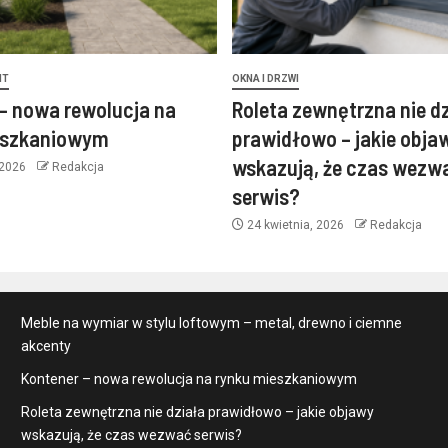
NT
OKNA I DRZWI
– nowa rewolucja na
Roleta zewnętrzna nie d
eszkaniowym
prawidłowo – jakie obja
wskazują, że czas wezw
 2026
Redakcja
serwis?
24 kwietnia, 2026
Redakcja
Meble na wymiar w stylu loftowym – metal, drewno i ciemne
akcenty
Kontener – nowa rewolucja na rynku mieszkaniowym
Roleta zewnętrzna nie działa prawidłowo – jakie objawy
wskazują, że czas wezwać serwis?