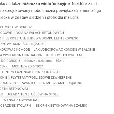
nku są także
łóżeczka wielofunkcyjne
. Niektóre z nich
ie zaprojektowany mebel można powiększać, zmieniać go
iecka w zestaw siedzeń i stolik dla malucha.
 PERGOLE W OGRODZIE
DŁOGOWE
DOM NA PALACH BETONOWYCH
K
ILE KOSZTUJE BUDOWA DOMKU LETNISKOWEGO
CZYĆ WYDAJNOŚĆ SPRĘŻARKI
EKOROWAĆ KOMODĘ
JAK UDEKOROWAĆ KOMODĘ W SALONIE
A WYKŁADZINA NA BALKON
KOMODY STYLOWE BIAŁE
I DO OGRODU
łóżeczko dzięcięce
łóżko
IENKI
MODNE WZORY 2021
TLENIE W ŁAZIENKACH NA PODDASZU
ONIE
PŁYTKI ANTYPOŚLIZGOWE ZEWNĘTRZNE
SADZENIE TRAWNIKA
SEN MIESZKANIE
sypialnia
KOSTKI BETONOWEJ
AS
UKŁADANIE SZTUĆCÓW NA STOLE
WANNA Z UMYWALKĄ
OSAŻENIE STOLARNI
ZBIORNIK BETONOWY NA SZAMBO