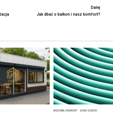
Dalej
żacja
Jak dbać o balkon i nasz komfort?
BUDOWA I REMONT
DOM I OGRÓD