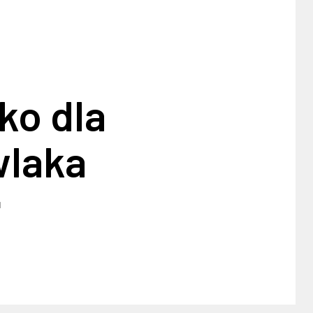
ko dla
laka
1