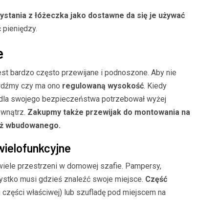
ystania z łóżeczka jako dostawne da się je używać
 pieniędzy.
e
st bardzo często przewijane i podnoszone. Aby nie
wdźmy czy ma ono
regulowaną wysokość
. Kiedy
e dla swojego bezpieczeństwa potrzebował wyżej
ewnątrz.
Zakupmy także przewijak do montowania na
już wbudowanego.
wielofunkcyjne
wiele przestrzeni w domowej szafie. Pampersy,
zystko musi gdzieś znaleźć swoje miejsce.
Część
 części właściwej) lub szufladę pod miejscem na