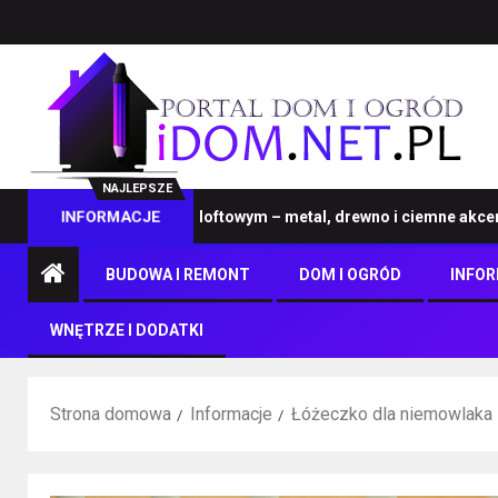
NAJLEPSZE
INFORMACJE
na wymiar w stylu loftowym – metal, drewno i ciemne akcenty
BUDOWA I REMONT
DOM I OGRÓD
INFO
WNĘTRZE I DODATKI
Strona domowa
Informacje
Łóżeczko dla niemowlaka