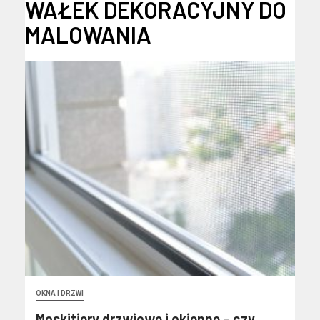
WAŁEK DEKORACYJNY DO
MALOWANIA
OKNA I DRZWI
Moskitiery drzwiowe i okienne – czy