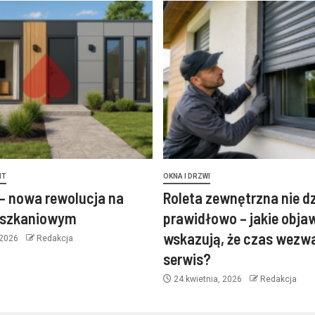
NT
OKNA I DRZWI
– nowa rewolucja na
Roleta zewnętrzna nie d
eszkaniowym
prawidłowo – jakie obja
wskazują, że czas wezw
 2026
Redakcja
serwis?
24 kwietnia, 2026
Redakcja