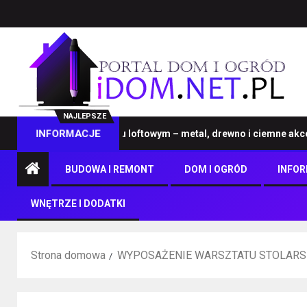
NAJLEPSZE
ble na wymiar w stylu loftowym – metal, drewno i ciemne akcenty
INFORMACJE
BUDOWA I REMONT
DOM I OGRÓD
INFO
WNĘTRZE I DODATKI
Strona domowa
WYPOSAŻENIE WARSZTATU STOLARS