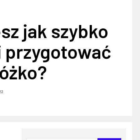
sz jak szybko
 i przygotować
łóżko?
22