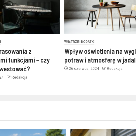
I
WNĘTRZE I DODATKI
rasowania z
Wpływ oświetlenia na wyg
mi funkcjami – czy
potraw i atmosferę w jadal
nwestować?
26 czerwca, 2024
Redakcja
024
Redakcja