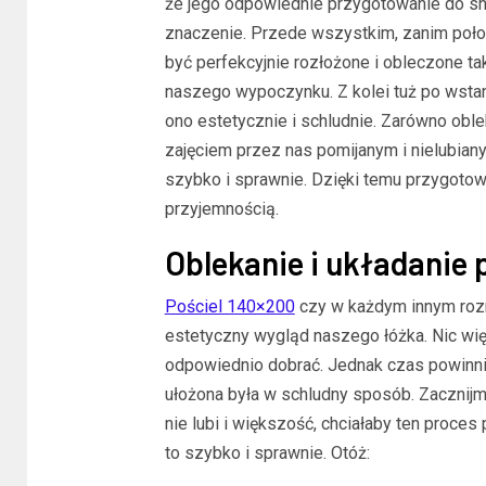
że jego odpowiednie przygotowanie do sn
znaczenie. Przede wszystkim, zanim poło
być perfekcyjnie rozłożone i obleczone ta
naszego wypoczynku. Z kolei tuż po wstan
ono estetycznie i schludnie. Zarówno obleka
zajęciem przez nas pomijanym i nielubiany
szybko i sprawnie. Dzięki temu przygoto
przyjemnością.
Oblekanie i układanie p
Pościel 140×200
czy w każdym innym rozm
estetyczny wygląd naszego łóżka. Nic wię
odpowiednio dobrać. Jednak czas powinniś
ułożona była w schludny sposób. Zacznijmy
nie lubi i większość, chciałaby ten proces
to szybko i sprawnie. Otóż: