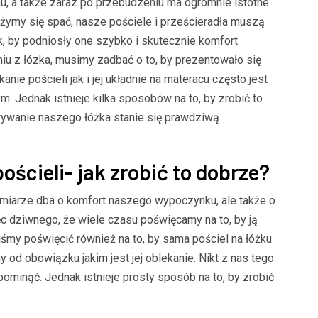
u, a także zaraz po przebudzeniu ma ogromnie istotne
żymy się spać, nasze pościele i prześcieradła muszą
k, by podniosły one szybko i skutecznie komfort
iu z łózka, musimy zadbać o to, by prezentowało się
nie pościeli jak i jej układnie na materacu często jest
m. Jednak istnieje kilka sposobów na to, by zrobić to
wywanie naszego łóżka stanie się prawdziwą
ościeli- jak zrobić to dobrze?
iarze dba o komfort naszego wypoczynku, ale także o
c dziwnego, że wiele czasu poświęcamy na to, by ją
my poświęcić również na to, by sama pościel na łóżku
 od obowiązku jakim jest jej oblekanie. Nikt z nas tego
 pominąć. Jednak istnieje prosty sposób na to, by zrobić