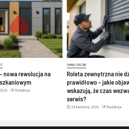
NT
OKNA I DRZWI
– nowa rewolucja na
Roleta zewnętrzna nie d
eszkaniowym
prawidłowo – jakie obja
wskazują, że czas wezw
 2026
Redakcja
serwis?
24 kwietnia, 2026
Redakcja