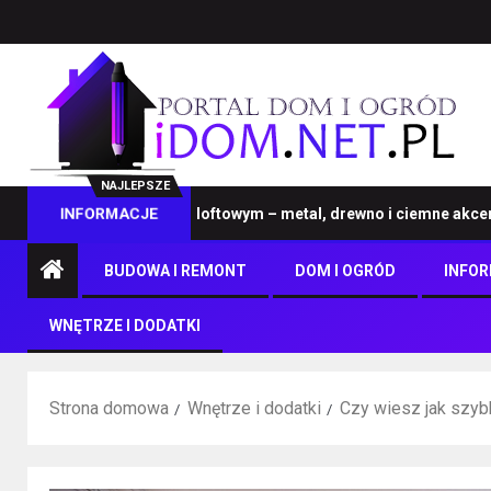
NAJLEPSZE
 na wymiar w stylu loftowym – metal, drewno i ciemne akcenty
INFORMACJE
BUDOWA I REMONT
DOM I OGRÓD
INFO
WNĘTRZE I DODATKI
Strona domowa
Wnętrze i dodatki
Czy wiesz jak szyb