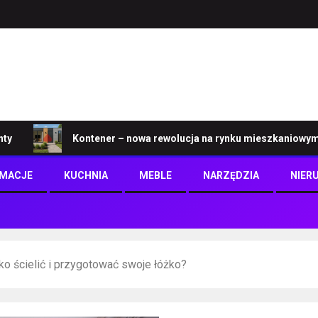
Kontener – nowa rewolucja na rynku mieszkaniowym
RMACJE
KUCHNIA
MEBLE
NARZĘDZIA
NIER
ko ścielić i przygotować swoje łóżko?