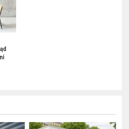
ląd
ni