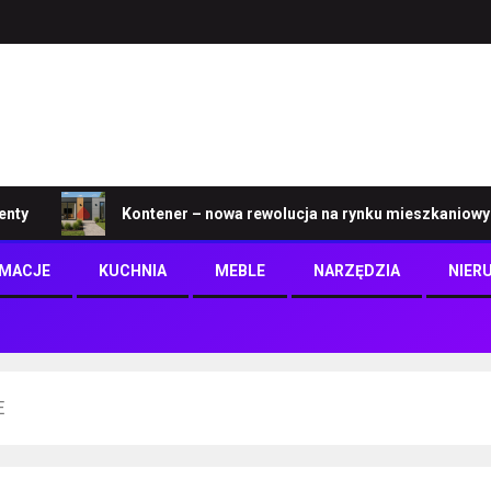
Kontener – nowa rewolucja na rynku mieszkaniowym
RMACJE
KUCHNIA
MEBLE
NARZĘDZIA
NIER
E