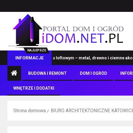
NAJLEPSZE
eble na wymiar w stylu loftowym – metal, drewno i ciemne akcenty
INFORMACJE
BUDOWA I REMONT
DOM I OGRÓD
INFO
WNĘTRZE I DODATKI
Strona domowa
BIURO ARCHITEKTONICZNE KATOWIC