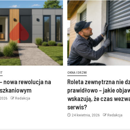
NT
OKNA I DRZWI
– nowa rewolucja na
Roleta zewnętrzna nie d
eszkaniowym
prawidłowo – jakie obja
wskazują, że czas wezw
 2026
Redakcja
serwis?
24 kwietnia, 2026
Redakcja