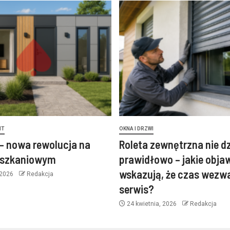
NT
OKNA I DRZWI
– nowa rewolucja na
Roleta zewnętrzna nie d
eszkaniowym
prawidłowo – jakie obja
wskazują, że czas wezw
 2026
Redakcja
serwis?
24 kwietnia, 2026
Redakcja