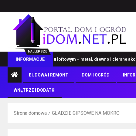
NAJLEPSZE
eble na wymiar w stylu loftowym – metal, drewno i ciemne akcenty
INFORMACJE
BUDOWA I REMONT
DOM I OGRÓD
INFO
WNĘTRZE I DODATKI
Strona domowa
GŁADZIE GIPSOWE NA MOKRO