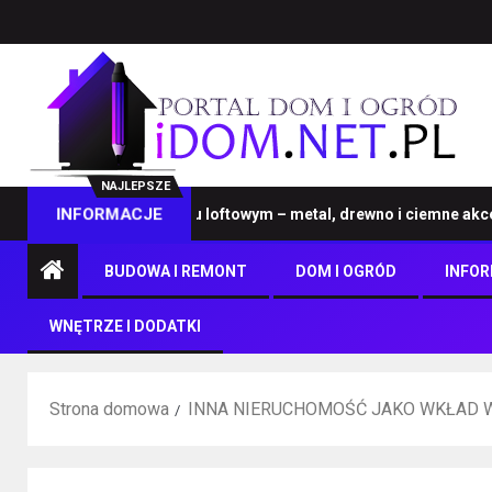
NAJLEPSZE
eble na wymiar w stylu loftowym – metal, drewno i ciemne akcenty
INFORMACJE
BUDOWA I REMONT
DOM I OGRÓD
INFO
WNĘTRZE I DODATKI
Strona domowa
INNA NIERUCHOMOŚĆ JAKO WKŁAD 