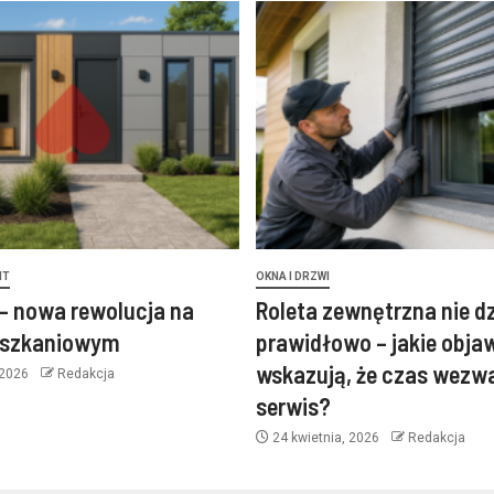
NT
OKNA I DRZWI
– nowa rewolucja na
Roleta zewnętrzna nie d
eszkaniowym
prawidłowo – jakie obja
wskazują, że czas wezw
 2026
Redakcja
serwis?
24 kwietnia, 2026
Redakcja