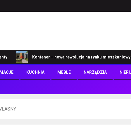
Kontener – nowa rewolucja na rynku mieszkaniowym
RMACJE
KUCHNIA
MEBLE
NARZĘDZIA
NIER
WŁASNY