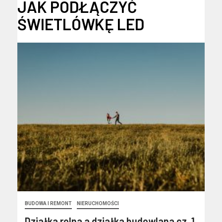
JAK PODŁĄCZYĆ
ŚWIETLÓWKĘ LED
BUDOWA I REMONT
NIERUCHOMOŚCI
Działka rolna a działka budowlana cz. 1