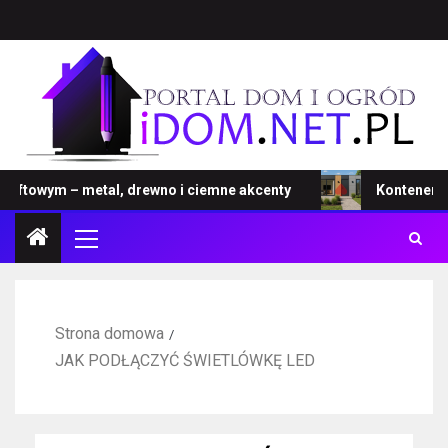
ftowym – metal, drewno i ciemne akcenty
Kontener – no
Strona domowa
JAK PODŁĄCZYĆ ŚWIETLÓWKĘ LED