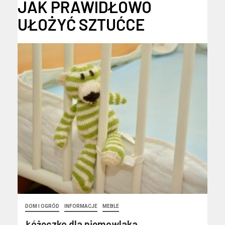
JAK PRAWIDŁOWO
UŁOŻYĆ SZTUĆCE
DOM I OGRÓD
INFORMACJE
MEBLE
Łóżeczko dla niemowlaka