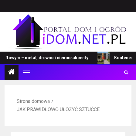
towym – metal, drewno i ciemne akcenty
Kontener – now
Strona domowa
JAK PRAWIDŁOWO UŁOŻYĆ SZTUĆCE