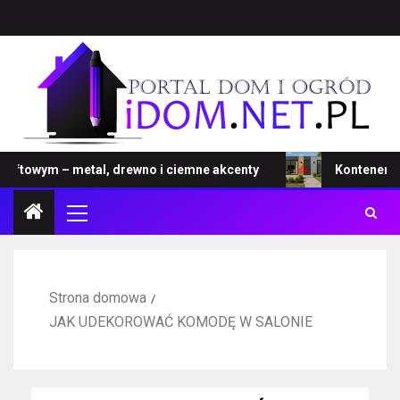
owym – metal, drewno i ciemne akcenty
Kontener – nowa
Strona domowa
JAK UDEKOROWAĆ KOMODĘ W SALONIE