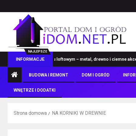
NAJLEPSZE
ble na wymiar w stylu loftowym – metal, drewno i ciemne akcenty
INFORMACJE
BUDOWA I REMONT
DOM I OGRÓD
INFO
WNĘTRZE I DODATKI
Strona domowa
NA KORNIKI W DREWNIE