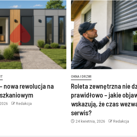
NT
OKNA I DRZWI
– nowa rewolucja na
Roleta zewnętrzna nie d
eszkaniowym
prawidłowo – jakie obja
wskazują, że czas wezw
 2026
Redakcja
serwis?
24 kwietnia, 2026
Redakcja