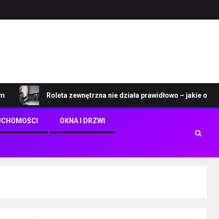
Roleta zewnętrzna nie działa prawidłowo – jakie objawy ws
UCHOMOŚCI
OKNA I DRZWI