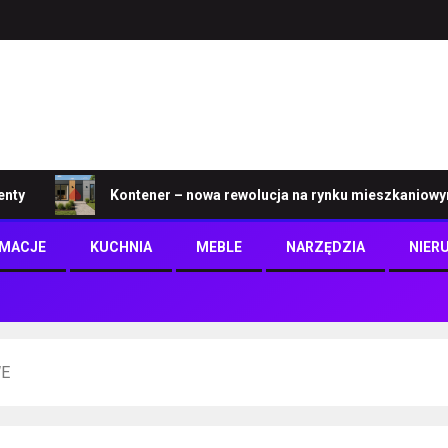
Kontener – nowa rewolucja na rynku mieszkaniowym
RMACJE
KUCHNIA
MEBLE
NARZĘDZIA
NIER
WE