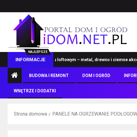
NAJLEPSZE
ble na wymiar w stylu loftowym – metal, drewno i ciemne akcenty
INFORMACJE
BUDOWA I REMONT
DOM I OGRÓD
INFO
WNĘTRZE I DODATKI
Strona domowa
PANELE NA OGRZEWANIE PODŁOGO