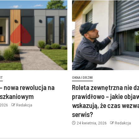
NT
OKNA I DRZWI
– nowa rewolucja na
Roleta zewnętrzna nie d
eszkaniowym
prawidłowo – jakie obja
wskazują, że czas wezw
 2026
Redakcja
serwis?
24 kwietnia, 2026
Redakcja