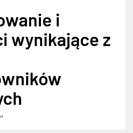
owanie i
i wynikające z
owników
ych
24