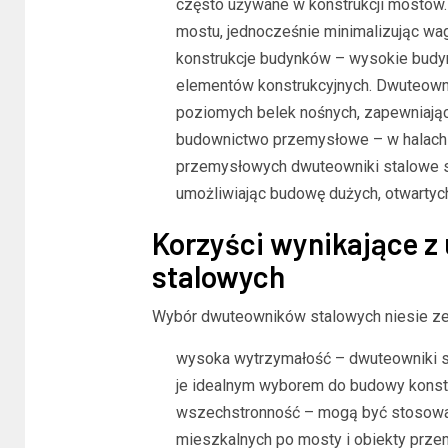
często używane w konstrukcji mostów.
mostu, jednocześnie minimalizując wagę
konstrukcje budynków – wysokie budy
elementów konstrukcyjnych. Dwuteownik
poziomych belek nośnych, zapewniając s
budownictwo przemysłowe – w halach p
przemysłowych dwuteowniki stalowe 
umożliwiając budowę dużych, otwartyc
Korzyści wynikające z
stalowych
Wybór dwuteowników stalowych niesie ze 
wysoka wytrzymałość – dwuteowniki st
je idealnym wyborem do budowy konstru
wszechstronność – mogą być stosowan
mieszkalnych po mosty i obiekty prz