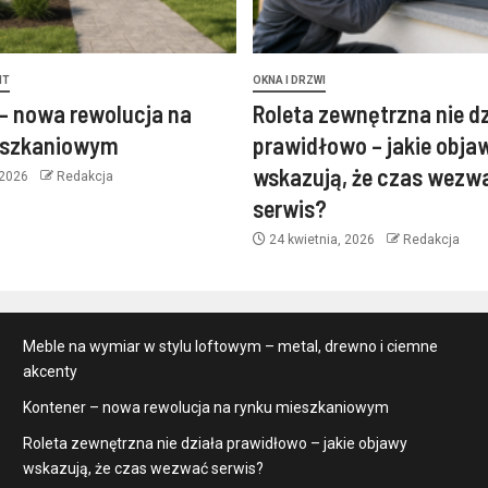
NT
OKNA I DRZWI
– nowa rewolucja na
Roleta zewnętrzna nie d
eszkaniowym
prawidłowo – jakie obja
wskazują, że czas wezw
 2026
Redakcja
serwis?
24 kwietnia, 2026
Redakcja
Meble na wymiar w stylu loftowym – metal, drewno i ciemne
akcenty
Kontener – nowa rewolucja na rynku mieszkaniowym
Roleta zewnętrzna nie działa prawidłowo – jakie objawy
wskazują, że czas wezwać serwis?