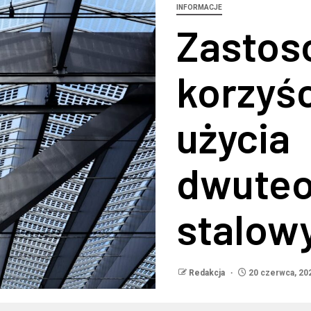
INFORMACJE
Zastos
korzyśc
użycia
dwute
stalow
Redakcja
20 czerwca, 20