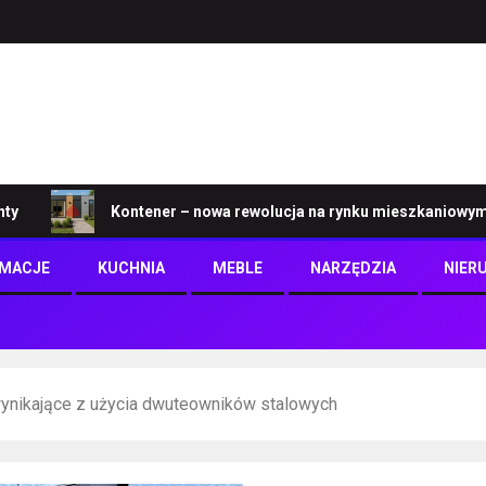
Kontener – nowa rewolucja na rynku mieszkaniowym
RMACJE
KUCHNIA
MEBLE
NARZĘDZIA
NIER
wynikające z użycia dwuteowników stalowych