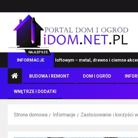
NAJLEPSZE
 na wymiar w stylu loftowym – metal, drewno i ciemne akcenty
INFORMACJE
BUDOWA I REMONT
DOM I OGRÓD
INFO
WNĘTRZE I DODATKI
Strona domowa
Informacje
Zastosowanie i korzyści 