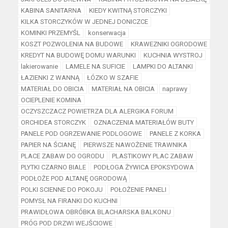
KABINA SANITARNA
KIEDY KWITNĄ STORCZYKI
KILKA STORCZYKÓW W JEDNEJ DONICZCE
KOMINKI PRZEMYŚL
konserwacja
KOSZT POZWOLENIA NA BUDOWE
KRAWEZNIKI OGRODOWE
KREDYT NA BUDOWĘ DOMU WARUNKI
KUCHNIA WYSTROJ
lakierowanie
LAMELE NA SUFICIE
LAMPKI DO ALTANKI
ŁAZIENKI Z WANNĄ
ŁÓZKO W SZAFIE
MATERIAŁ DO OBICIA
MATERIAŁ NA OBICIA
naprawy
OCIEPLENIE KOMINA
OCZYSZCZACZ POWIETRZA DLA ALERGIKA FORUM
ORCHIDEA STORCZYK
OZNACZENIA MATERIAŁÓW BUTY
PANELE POD OGRZEWANIE PODLOGOWE
PANELE Z KORKA
PAPIER NA ŚCIANĘ
PIERWSZE NAWOŻENIE TRAWNIKA
PLACE ZABAW DO OGRODU
PLASTIKOWY PLAC ZABAW
PLYTKI CZARNO BIALE
PODŁOGA ŻYWICA EPOKSYDOWA
PODŁOŻE POD ALTANĘ OGRODOWĄ
POLKI SCIENNE DO POKOJU
POŁOŻENIE PANELI
POMYSŁ NA FIRANKI DO KUCHNI
PRAWIDŁOWA OBRÓBKA BLACHARSKA BALKONU
PRÓG POD DRZWI WEJŚCIOWE