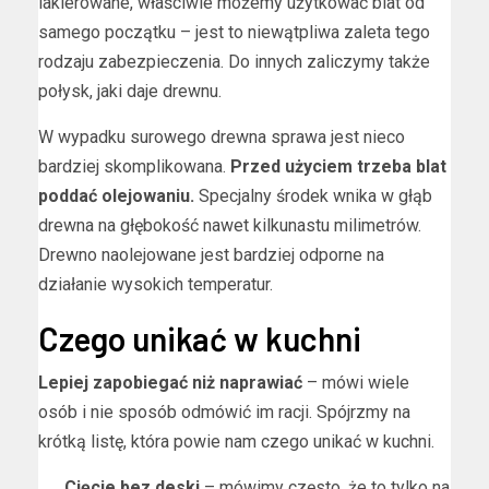
lakierowane, właściwie możemy użytkować blat od
samego początku – jest to niewątpliwa zaleta tego
rodzaju zabezpieczenia. Do innych zaliczymy także
połysk, jaki daje drewnu.
W wypadku surowego drewna sprawa jest nieco
bardziej skomplikowana.
Przed użyciem trzeba blat
poddać olejowaniu.
Specjalny środek wnika w głąb
drewna na głębokość nawet kilkunastu milimetrów.
Drewno naolejowane jest bardziej odporne na
działanie wysokich temperatur.
Czego unikać w kuchni
Lepiej zapobiegać niż naprawiać
– mówi wiele
osób i nie sposób odmówić im racji. Spójrzmy na
krótką listę, która powie nam czego unikać w kuchni.
Cięcie bez deski
– mówimy często, że to tylko na