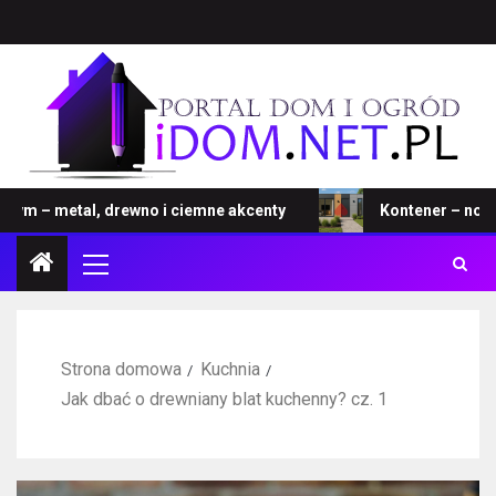
metal, drewno i ciemne akcenty
Kontener – nowa rewol
Strona domowa
Kuchnia
Jak dbać o drewniany blat kuchenny? cz. 1