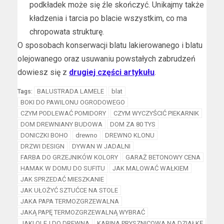
podkładek może się źle skończyć. Unikajmy także
kładzenia i tarcia po blacie wszystkim, co ma
chropowata strukturę.
O sposobach konserwacji blatu lakierowanego i blatu
olejowanego oraz usuwaniu powstałych zabrudzeń
dowiesz się z
drugiej części artykułu
.
BALUSTRADA LAMELE
blat
Tags:
BOKI DO PAWILONU OGRODOWEGO
CZYM PODLEWAĆ POMIDORY
CZYM WYCZYŚCIĆ PIEKARNIK
DOM DREWNIANY BUDOWA
DOM ZA 80 TYS
DONICZKI BOHO
drewno
DREWNO KLONU
DRZWI DESIGN
DYWAN W JADALNI
FARBA DO GRZEJNIKÓW KOLORY
GARAŻ BETONOWY CENA
HAMAK W DOMU DO SUFITU
JAK MALOWAĆ WAŁKIEM
JAK SPRZEDAĆ MIESZKANIE
JAK UŁOŻYĆ SZTUĆCE NA STOLE
JAKA PAPA TERMOZGRZEWALNA
JAKĄ PAPĘ TERMOZGRZEWALNĄ WYBRAĆ
JAKI OLEJ DO DREWNA
KABINA PRYSZNICOWA NA DZIAŁKĘ