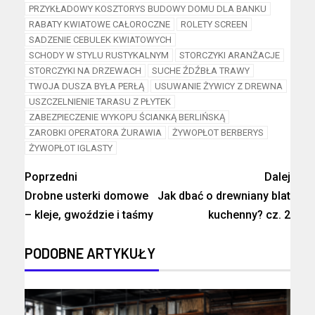
PRZYKŁADOWY KOSZTORYS BUDOWY DOMU DLA BANKU
RABATY KWIATOWE CAŁOROCZNE
ROLETY SCREEN
SADZENIE CEBULEK KWIATOWYCH
SCHODY W STYLU RUSTYKALNYM
STORCZYKI ARANŻACJE
STORCZYKI NA DRZEWACH
SUCHE ŹDŹBŁA TRAWY
TWOJA DUSZA BYŁA PERŁĄ
USUWANIE ŻYWICY Z DREWNA
USZCZELNIENIE TARASU Z PŁYTEK
ZABEZPIECZENIE WYKOPU ŚCIANKĄ BERLIŃSKĄ
ZAROBKI OPERATORA ŻURAWIA
ŻYWOPŁOT BERBERYS
ŻYWOPŁOT IGLASTY
Poprzedni
Dalej
Drobne usterki domowe
Jak dbać o drewniany blat
– kleje, gwoździe i taśmy
kuchenny? cz. 2
PODOBNE ARTYKUŁY